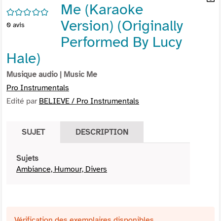
Me (Karaoke
per
En
/5
(Nou
par
Version) (Originally
0
avis
fenê
mai
Performed By Lucy
Hale)
Musique audio
| Music Me
Pro Instrumentals
Edité par
BELIEVE / Pro Instrumentals
SUJET
DESCRIPTION
Sujets
Ambiance, Humour, Divers
Vérification des exemplaires disponibles ...