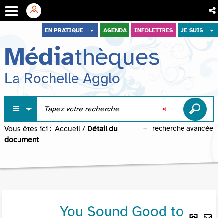
Aller
Aller
Aller
EN PRATIQUE
AGENDA
INFOLETTRES
JE SUIS
au
au
à
Média
thèques
menu
contenu
la
recherche
La Rochelle Agglo
Vous êtes ici :
Accueil
/
Détail du
recherche avancée
document
You Sound Good to
Lie