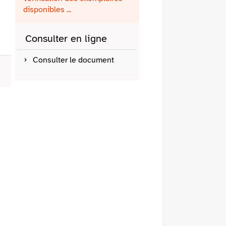
fenêtre)
mail
disponibles ...
Consulter en ligne
Consulter le document