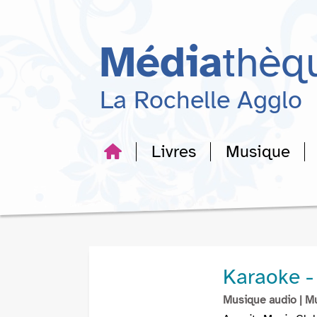
Aller
Aller
Aller
au
au
à
menu
contenu
la
Média
thèq
recherche
La Rochelle Agglo
Livres
Musique
Karaoke 
Musique audio
| M