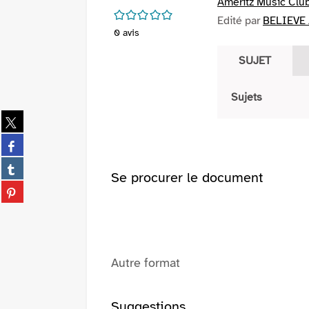
Ameritz Music Clu
/5
Edité par
BELIEVE 
0
avis
SUJET
Sujets
Partager
sur
Partager
twitter
sur
(Nouvelle
Partager
facebook
Se procurer le document
fenêtre)
sur
(Nouvelle
Partager
tumblr
fenêtre)
sur
(Nouvelle
pinterest
fenêtre)
(Nouvelle
fenêtre)
Autre format
Suggestions