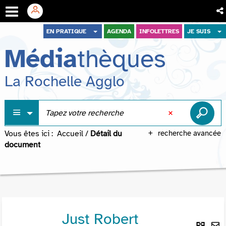
Aller
Aller
Aller
EN PRATIQUE
AGENDA
INFOLETTRES
JE SUIS
au
au
à
Média
thèques
menu
contenu
la
recherche
La Rochelle Agglo
Vous êtes ici :
Accueil
/
Détail du
recherche avancée
document
Just Robert
Lie