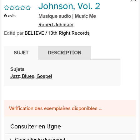
Johnson, Vol. 2
per
En
/5
(Nou
par
0
avis
Musique audio
| Music Me
fenê
mai
Robert Johnson
Edité par
BELIEVE / 13th Right Records
SUJET
DESCRIPTION
Sujets
Jazz, Blues, Gospel
Vérification des exemplaires disponibles ...
Consulter en ligne
Consulter le document