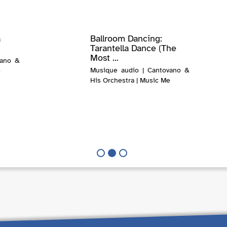
a
Ballroom Dancing:
Tarantella Dance (The
Most ...
vano &
Musique audio | Cantovano &
e
His Orchestra | Music Me