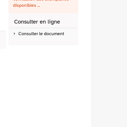
fenêtre)
mail
disponibles ...
Consulter en ligne
Consulter le document