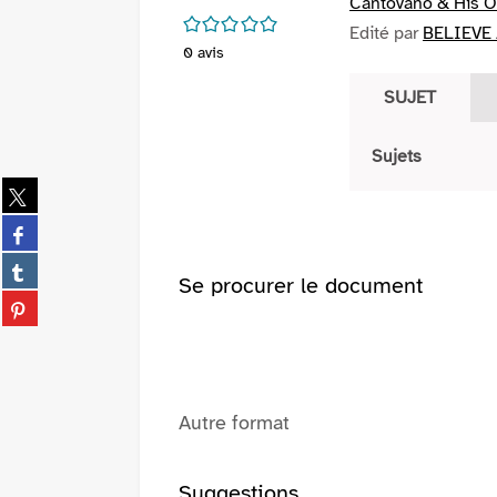
Cantovano & His O
/5
Edité par
BELIEVE 
0
avis
SUJET
Sujets
Partager
sur
Partager
twitter
sur
(Nouvelle
Partager
facebook
Se procurer le document
fenêtre)
sur
(Nouvelle
Partager
tumblr
fenêtre)
sur
(Nouvelle
pinterest
fenêtre)
(Nouvelle
fenêtre)
Autre format
Suggestions