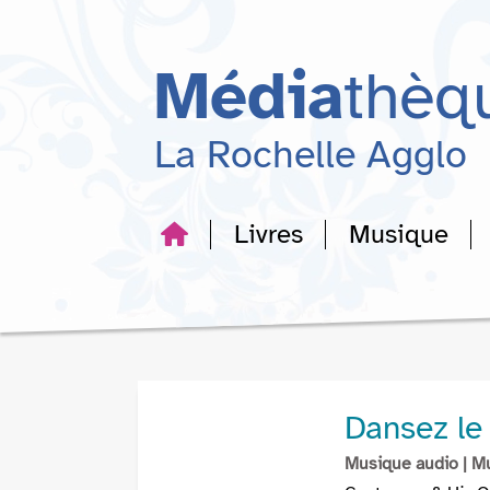
Aller
Aller
Aller
au
au
à
menu
contenu
la
Média
thèq
recherche
La Rochelle Agglo
Livres
Musique
Dansez le 
Musique audio
| M