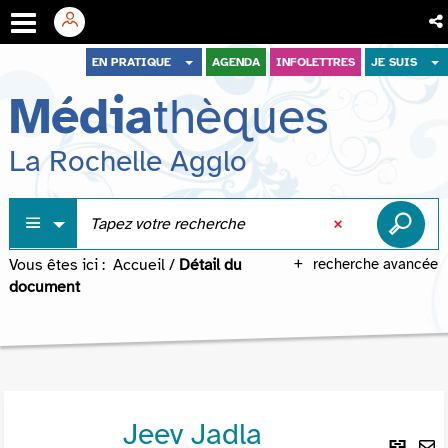
Aller
Aller
Aller
EN PRATIQUE
AGENDA
INFOLETTRES
JE SUIS
au
au
à
Média
thèques
menu
contenu
la
recherche
La Rochelle Agglo
Vous êtes ici :
Accueil
/
Détail du
recherche avancée
document
Jeev Jadla
Lie