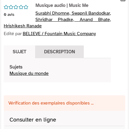
per
Musique audio
| Music Me
En
/5
(Nou
par
Surabhi Dhomne, Swapnil Bandodkar,
0
avis
fenê
mai
Shridhar Phadke, Anand Bhate,
Hrishikesh Ranade
Edité par
BELIEVE / Fountain Music Company
SUJET
DESCRIPTION
Sujets
Musique du monde
Vérification des exemplaires disponibles ...
Consulter en ligne