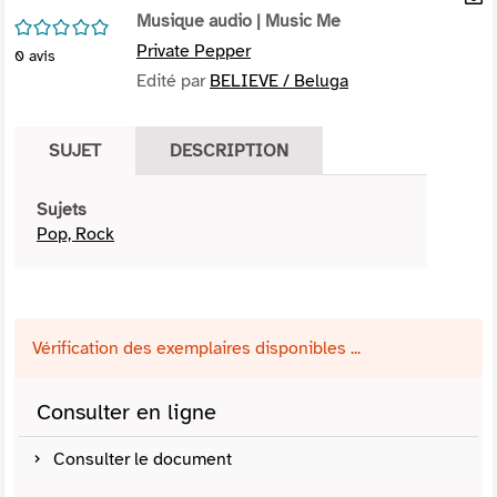
per
Musique audio
| Music Me
En
/5
(Nou
par
Private Pepper
0
avis
fenê
mai
Edité par
BELIEVE / Beluga
SUJET
DESCRIPTION
Sujets
Pop, Rock
Vérification des exemplaires disponibles ...
Consulter en ligne
Consulter le document