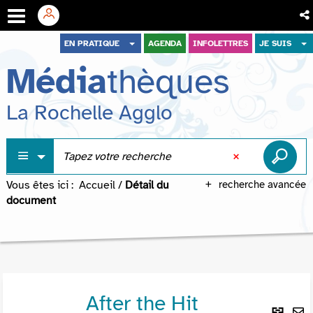
Aller
Aller
Aller
EN PRATIQUE
AGENDA
INFOLETTRES
JE SUIS
au
au
à
Média
thèques
menu
contenu
la
recherche
La Rochelle Agglo
Vous êtes ici :
Accueil
/
Détail du
recherche avancée
document
After the Hit
Lie