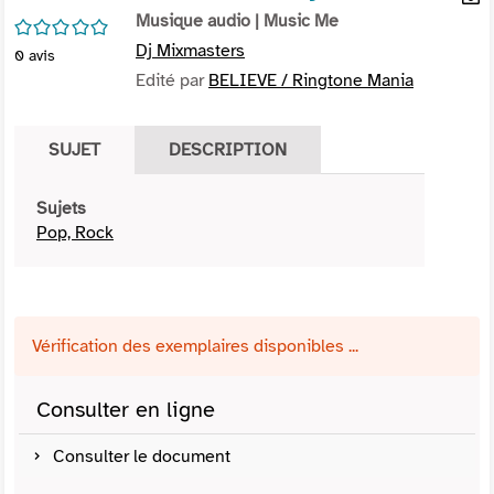
per
Musique audio
| Music Me
En
/5
(Nou
par
Dj Mixmasters
0
avis
fenê
mai
Edité par
BELIEVE / Ringtone Mania
SUJET
DESCRIPTION
Sujets
Pop, Rock
Vérification des exemplaires disponibles ...
Consulter en ligne
Consulter le document