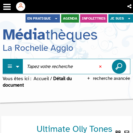
Aller
Aller
Aller
EN PRATIQUE
AGENDA
INFOLETTRES
JE SUIS
au
au
à
Média
thèques
menu
contenu
la
recherche
La Rochelle Agglo
Vous êtes ici :
Accueil
/
Détail du
recherche avancée
document
Ultimate Olly Tones
Lie