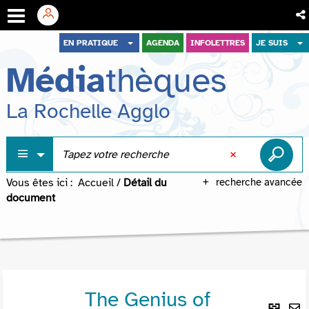
Aller
Aller
Aller
EN PRATIQUE
AGENDA
INFOLETTRES
JE SUIS
au
au
à
Média
thèques
menu
contenu
la
recherche
La Rochelle Agglo
Vous êtes ici :
Accueil
/
Détail du
recherche avancée
document
The Genius of
Lie