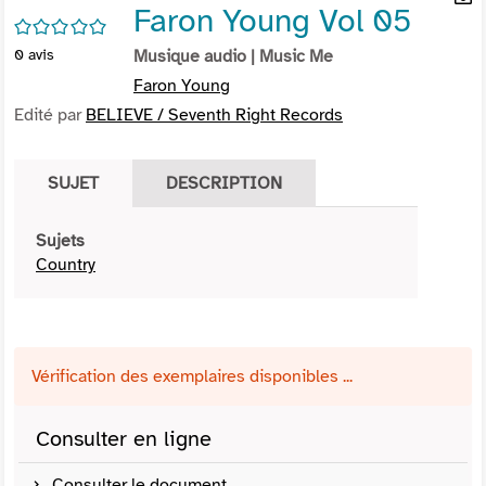
Faron Young Vol 05
per
En
/5
(Nou
par
0
avis
Musique audio
| Music Me
fenê
mai
Faron Young
Edité par
BELIEVE / Seventh Right Records
SUJET
DESCRIPTION
Sujets
Country
Vérification des exemplaires disponibles ...
Consulter en ligne
Consulter le document