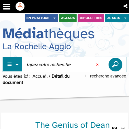
Aller
Aller
Aller
EN PRATIQUE
AGENDA
INFOLETTRES
JE SUIS
au
au
à
Média
thèques
menu
contenu
la
recherche
La Rochelle Agglo
Vous êtes ici :
Accueil
/
Détail du
recherche avancée
document
The Genius of Dean
Lie