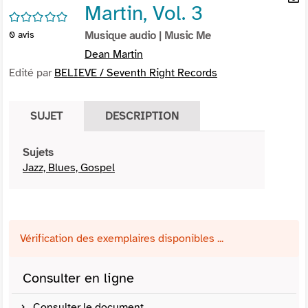
Martin, Vol. 3
per
En
/5
(Nou
par
0
avis
Musique audio
| Music Me
fenê
mai
Dean Martin
Edité par
BELIEVE / Seventh Right Records
SUJET
DESCRIPTION
Sujets
Jazz, Blues, Gospel
Vérification des exemplaires disponibles ...
Consulter en ligne
Consulter le document