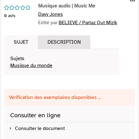
per
Musique audio
| Music Me
En
/5
(Nou
par
Davy Jones
0
avis
fenê
mai
Edité par
BELIEVE / Partaz Out Mizik
SUJET
DESCRIPTION
Sujets
Musique du monde
Vérification des exemplaires disponibles ...
Consulter en ligne
Consulter le document