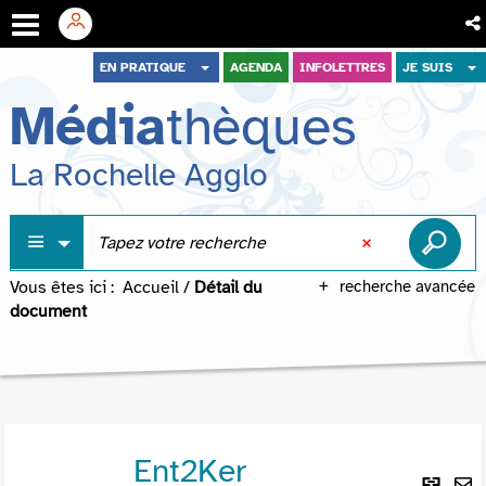
Aller
Aller
Aller
EN PRATIQUE
AGENDA
INFOLETTRES
JE SUIS
au
au
à
Média
thèques
menu
contenu
la
recherche
La Rochelle Agglo
Vous êtes ici :
Accueil
/
Détail du
recherche avancée
document
Ent2Ker
Lie