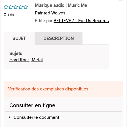
per
Musique audio
| Music Me
En
/5
(Nou
par
Painted Wolves
0
avis
fenê
mai
Edité par
BELIEVE / I For Us Records
SUJET
DESCRIPTION
Sujets
Hard Rock, Metal
Vérification des exemplaires disponibles ...
Consulter en ligne
Consulter le document