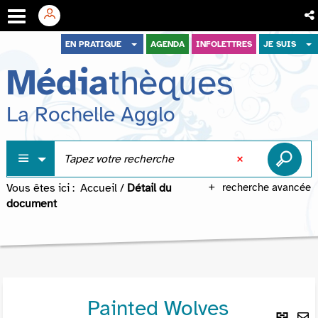
Aller
Aller
Aller
EN PRATIQUE
AGENDA
INFOLETTRES
JE SUIS
au
au
à
Média
thèques
menu
contenu
la
recherche
La Rochelle Agglo
Vous êtes ici :
Accueil
/
Détail du
recherche avancée
document
Painted Wolves
Lie