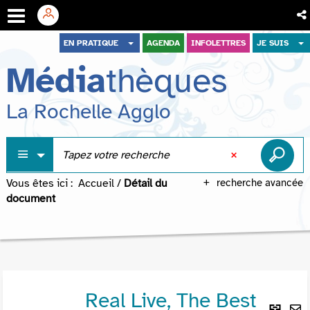
Aller
Aller
Aller
EN PRATIQUE
AGENDA
INFOLETTRES
JE SUIS
au
au
à
Média
thèques
menu
contenu
la
recherche
La Rochelle Agglo
Vous êtes ici :
Accueil
/
Détail du
recherche avancée
document
Real Live, The Best
Lie