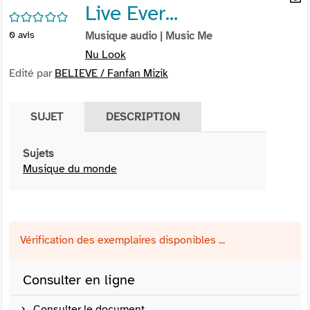
Live Ever...
per
En
/5
(Nou
par
0
avis
Musique audio
| Music Me
fenê
mai
Nu Look
Edité par
BELIEVE / Fanfan Mizik
SUJET
DESCRIPTION
Sujets
Musique du monde
Vérification des exemplaires disponibles ...
Consulter en ligne
Consulter le document