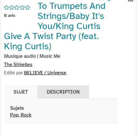
To Trumpets And
per
En
/5
(Nou
par
Strings/Baby It's
0
avis
fenê
mai
You/King Curtis
Give A Twist Party (feat.
King Curtis)
Musique audio
| Music Me
The Shirelles
Edité par
BELIEVE / Universe
SUJET
DESCRIPTION
Sujets
Pop, Rock