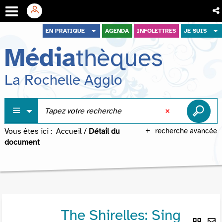
Aller
Aller
Aller
EN PRATIQUE
AGENDA
INFOLETTRES
JE SUIS
au
au
à
Média
thèques
menu
contenu
la
recherche
La Rochelle Agglo
Vous êtes ici :
Accueil
/
Détail du
recherche avancée
document
The Shirelles: Sing
Lie