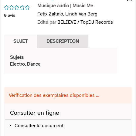
per
Musique audio
| Music Me
En
/5
(Nou
par
Felix Zaltaio, Lindh Van Berg
0
avis
fenê
mai
Edité par
BELIEVE / TopDJ Records
SUJET
DESCRIPTION
Sujets
Electro, Dance
Vérification des exemplaires disponibles ...
Consulter en ligne
Consulter le document