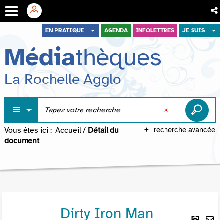
Aller
Aller
Aller
EN PRATIQUE
AGENDA
INFOLETTRES
JE SUIS
au
au
à
Média
thèques
menu
contenu
la
recherche
La Rochelle Agglo
Vous êtes ici :
Accueil
/
Détail du
recherche avancée
document
Dirty Iron Man
Lie