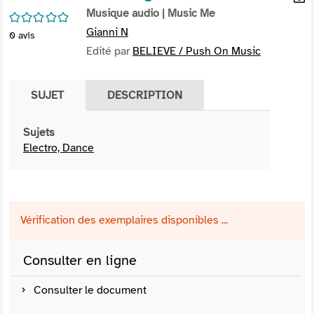
per
Musique audio
| Music Me
En
/5
(Nou
par
Gianni N
0
avis
fenê
mai
Edité par
BELIEVE / Push On Music
SUJET
DESCRIPTION
Sujets
Electro, Dance
Vérification des exemplaires disponibles ...
Consulter en ligne
Consulter le document