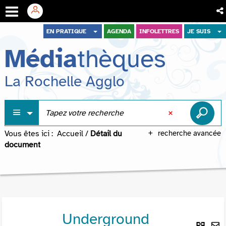
Aller
Aller
Aller
EN PRATIQUE
AGENDA
INFOLETTRES
JE SUIS
au
au
à
Média
thèques
menu
contenu
la
recherche
La Rochelle Agglo
Vous êtes ici :
Accueil
/
Détail du
recherche avancée
document
Underground
Lie