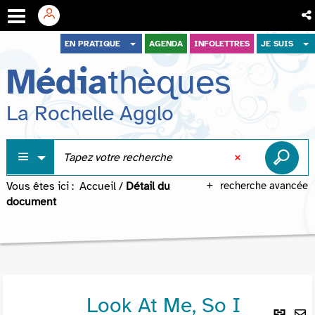
Aller
Aller
Aller
EN PRATIQUE
AGENDA
INFOLETTRES
JE SUIS
au
au
à
Média
thèques
menu
contenu
la
recherche
La Rochelle Agglo
Vous êtes ici :
Accueil
/
Détail du
recherche avancée
document
Look At Me, So I
Lie