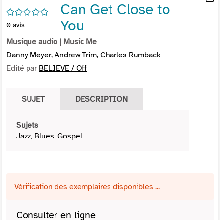
Can Get Close to
per
En
/5
(Nou
par
You
0
avis
fenê
mai
Musique audio
| Music Me
Danny Meyer, Andrew Trim, Charles Rumback
Edité par
BELIEVE / Off
SUJET
DESCRIPTION
Sujets
Jazz, Blues, Gospel
Vérification des exemplaires disponibles ...
Consulter en ligne