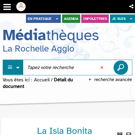
Aller
Aller
Aller
EN PRATIQUE
AGENDA
INFOLETTRES
JE SUIS
au
au
à
Média
thèques
menu
contenu
la
recherche
La Rochelle Agglo
Vous êtes ici :
Accueil
/
Détail du
recherche avancée
document
La Isla Bonita
Lie