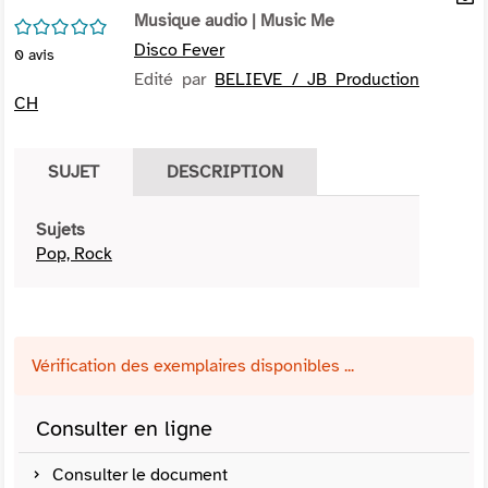
per
Musique audio
| Music Me
En
/5
(Nou
par
Disco Fever
0
avis
fenê
mai
Edité par
BELIEVE / JB Production
CH
SUJET
DESCRIPTION
Sujets
Pop, Rock
Vérification des exemplaires disponibles ...
Consulter en ligne
Consulter le document