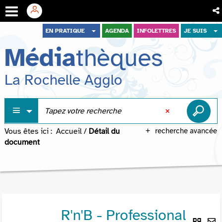
Aller
Aller
Aller
EN PRATIQUE
AGENDA
INFOLETTRES
JE SUIS
au
au
à
Média
thèques
menu
contenu
la
recherche
La Rochelle Agglo
Vous êtes ici :
Accueil
/
Détail du
recherche avancée
document
R'n'B - Professional
Lie