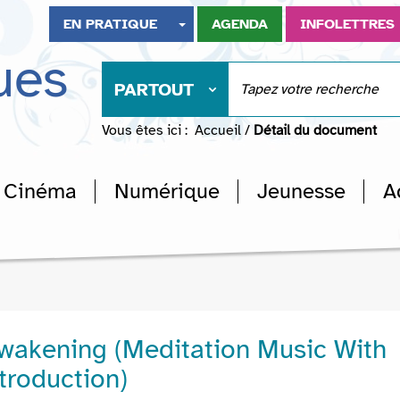
EN PRATIQUE
AGENDA
INFOLETTRES
ues
PARTOUT
Vous êtes ici :
Accueil
/
Détail du document
Cinéma
Numérique
Jeunesse
A
wakening (Meditation Music With
troduction)