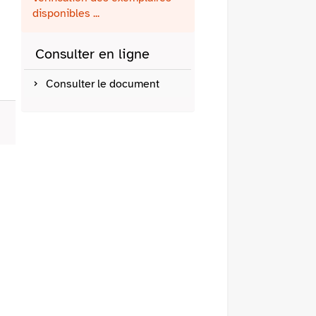
fenêtre)
mail
disponibles ...
Consulter en ligne
Consulter le document