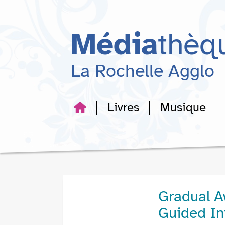
Aller
Aller
Aller
au
au
à
menu
contenu
la
Média
thèq
recherche
La Rochelle Agglo
Livres
Musique
Gradual A
Guided In