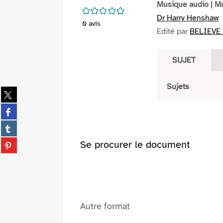
Musique audio
| M
/5
Dr Harry Henshaw
0
avis
Edité par
BELIEVE 
SUJET
Sujets
Partager
sur
Partager
twitter
sur
(Nouvelle
Partager
facebook
fenêtre)
sur
(Nouvelle
Partager
Se procurer le document
tumblr
fenêtre)
sur
(Nouvelle
pinterest
fenêtre)
(Nouvelle
fenêtre)
Autre format