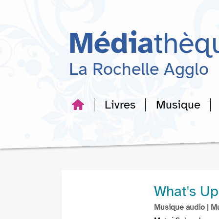
Aller
Aller
Aller
au
au
à
menu
contenu
la
Média
thèq
recherche
La Rochelle Agglo
Livres
Musique
What's Up
Musique audio
| M