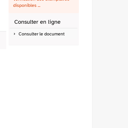
fenêtre)
mail
disponibles ...
Consulter en ligne
Consulter le document