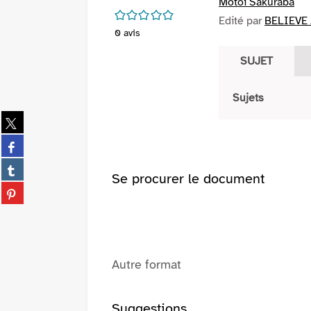
Motoi Sakuraba
/5
Edité par
BELIEVE 
0
avis
SUJET
Sujets
Partager
sur
Partager
twitter
sur
(Nouvelle
Partager
facebook
Se procurer le document
fenêtre)
sur
(Nouvelle
Partager
tumblr
fenêtre)
sur
(Nouvelle
pinterest
fenêtre)
(Nouvelle
fenêtre)
Autre format
Suggestions