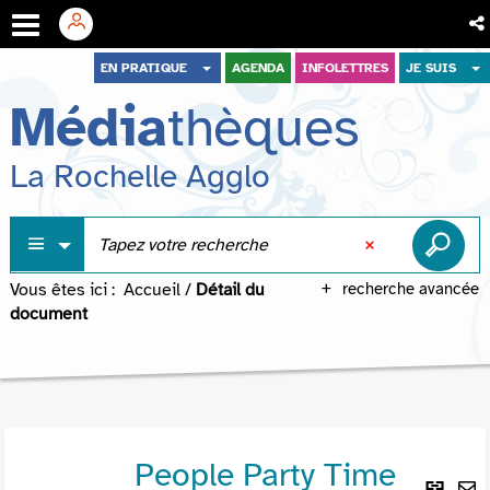
Aller
Aller
Aller
EN PRATIQUE
AGENDA
INFOLETTRES
JE SUIS
au
au
à
Média
thèques
menu
contenu
la
recherche
La Rochelle Agglo
Vous êtes ici :
Accueil
/
Détail du
recherche avancée
document
People Party Time
Lie