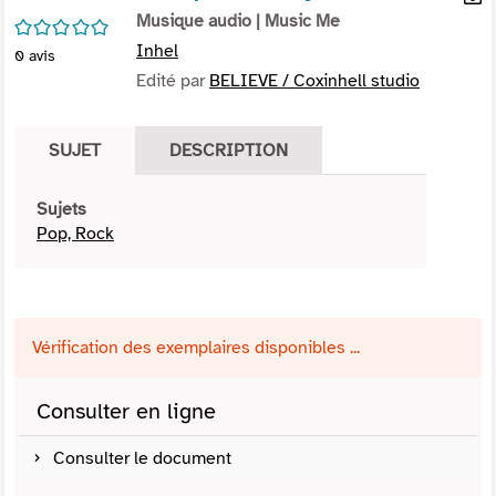
per
Musique audio
| Music Me
En
/5
(Nou
par
Inhel
0
avis
fenê
mai
Edité par
BELIEVE / Coxinhell studio
SUJET
DESCRIPTION
Sujets
Pop, Rock
Vérification des exemplaires disponibles ...
Consulter en ligne
Consulter le document