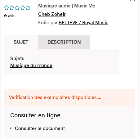
per
Musique audio
| Music Me
En
/5
(Nou
par
Cheb Zoheir
0
avis
fenê
mai
Edité par
BELIEVE / Royal Music
SUJET
DESCRIPTION
Sujets
Musique du monde
Vérification des exemplaires disponibles ...
Consulter en ligne
Consulter le document