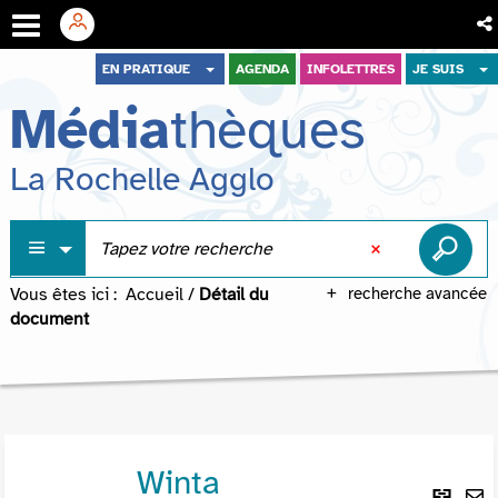
Aller
Aller
Aller
EN PRATIQUE
AGENDA
INFOLETTRES
JE SUIS
au
au
à
Média
thèques
menu
contenu
la
recherche
La Rochelle Agglo
Vous êtes ici :
Accueil
/
Détail du
recherche avancée
document
Winta
Lie