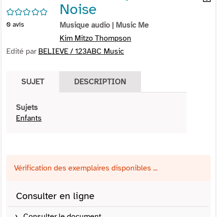
Noise
per
En
/5
(Nou
par
0
avis
Musique audio
| Music Me
fenê
mai
Kim Mitzo Thompson
Edité par
BELIEVE / 123ABC Music
SUJET
DESCRIPTION
Sujets
Enfants
Vérification des exemplaires disponibles ...
Consulter en ligne
Consulter le document