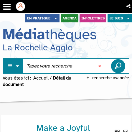
Aller
Aller
Aller
EN PRATIQUE
AGENDA
INFOLETTRES
JE SUIS
au
au
à
Média
thèques
menu
contenu
la
recherche
La Rochelle Agglo
Vous êtes ici :
Accueil
/
Détail du
recherche avancée
document
Make a Joyful
Lie