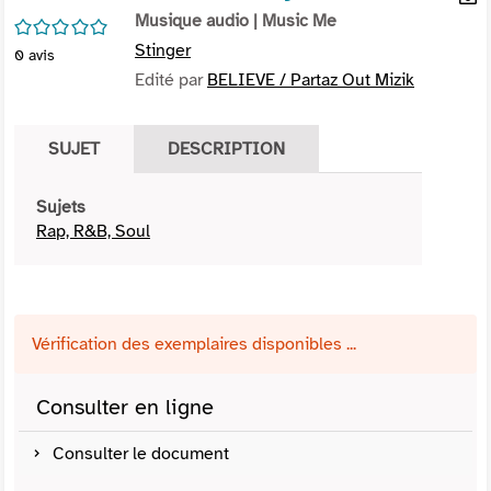
per
Musique audio
| Music Me
En
/5
(Nou
par
Stinger
0
avis
fenê
mai
Edité par
BELIEVE / Partaz Out Mizik
SUJET
DESCRIPTION
Sujets
Rap, R&B, Soul
Vérification des exemplaires disponibles ...
Consulter en ligne
Consulter le document