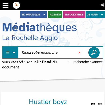
Aller
Aller
Aller
EN PRATIQUE
AGENDA
INFOLETTRES
JE SUIS
au
au
à
Média
thèques
menu
contenu
la
recherche
La Rochelle Agglo
Vous êtes ici :
Accueil
/
Détail du
recherche avancée
document
Hustler boyz
Lie