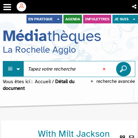
Aller
Aller
Aller
EN PRATIQUE
AGENDA
INFOLETTRES
JE SUIS
au
au
à
Média
thèques
menu
contenu
la
recherche
La Rochelle Agglo
Vous êtes ici :
Accueil
/
Détail du
recherche avancée
document
With Milt Jackson
Lie