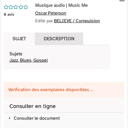
per
Musique audio
| Music Me
En
/5
(Nou
par
Oscar Peterson
0
avis
fenê
mai
Edité par
BELIEVE / Compulsion
SUJET
DESCRIPTION
Sujets
Jazz, Blues, Gospel
Vérification des exemplaires disponibles ...
Consulter en ligne
Consulter le document