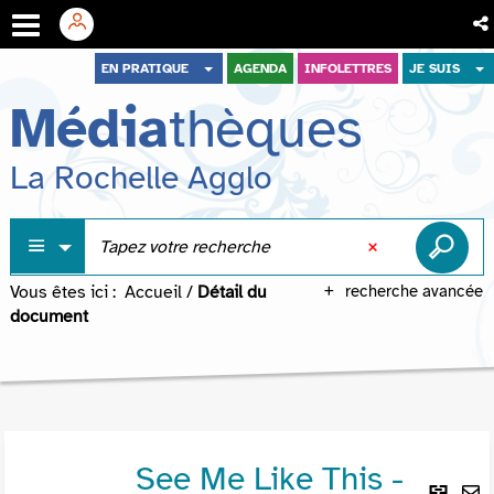
Aller
Aller
Aller
EN PRATIQUE
AGENDA
INFOLETTRES
JE SUIS
au
au
à
Média
thèques
menu
contenu
la
recherche
La Rochelle Agglo
Vous êtes ici :
Accueil
/
Détail du
recherche avancée
document
See Me Like This -
Lie