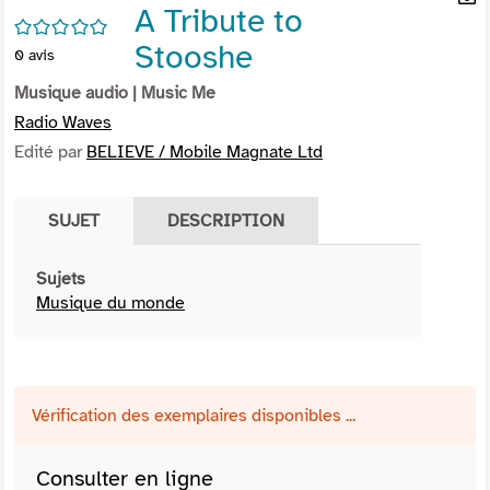
A Tribute to
per
En
/5
(Nou
par
Stooshe
0
avis
fenê
mai
Musique audio
| Music Me
Radio Waves
Edité par
BELIEVE / Mobile Magnate Ltd
SUJET
DESCRIPTION
Sujets
Musique du monde
Vérification des exemplaires disponibles ...
Consulter en ligne