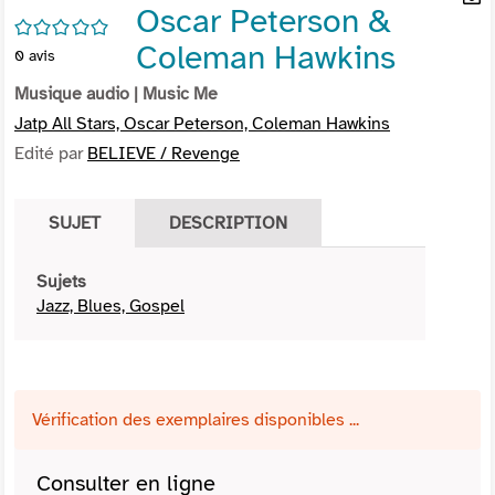
Oscar Peterson &
per
En
/5
(Nou
par
Coleman Hawkins
0
avis
fenê
mai
Musique audio
| Music Me
Jatp All Stars, Oscar Peterson, Coleman Hawkins
Edité par
BELIEVE / Revenge
SUJET
DESCRIPTION
Sujets
Jazz, Blues, Gospel
Vérification des exemplaires disponibles ...
Consulter en ligne