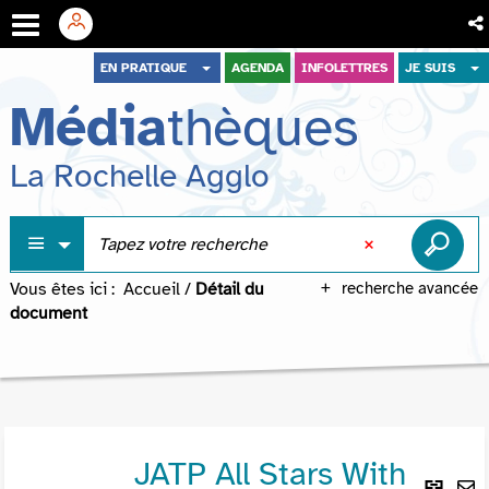
Aller
Aller
Aller
EN PRATIQUE
AGENDA
INFOLETTRES
JE SUIS
au
au
à
Média
thèques
menu
contenu
la
recherche
La Rochelle Agglo
Vous êtes ici :
Accueil
/
Détail du
recherche avancée
document
JATP All Stars With
Lie