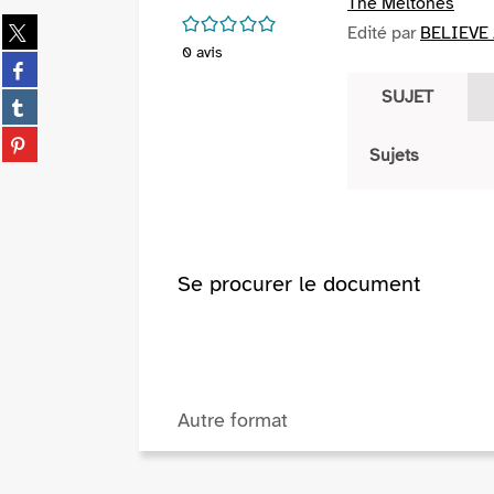
The Meltones
/5
Partager
Edité par
BELIEVE 
sur
0
avis
Partager
twitter
sur
SUJET
(Nouvelle
Partager
facebook
fenêtre)
sur
(Nouvelle
Partager
tumblr
Sujets
fenêtre)
sur
(Nouvelle
pinterest
fenêtre)
(Nouvelle
fenêtre)
Se procurer le document
Autre format