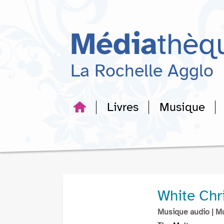
Aller
Aller
Aller
au
au
à
menu
contenu
la
Média
thèq
recherche
La Rochelle Agglo
Livres
Musique
White Chr
Musique audio
| M