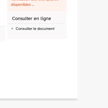
fenêtre)
mail
disponibles ...
Consulter en ligne
Consulter le document