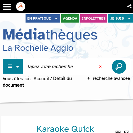
Aller
Aller
Aller
EN PRATIQUE
AGENDA
INFOLETTRES
JE SUIS
au
au
à
Média
thèques
menu
contenu
la
recherche
La Rochelle Agglo
Vous êtes ici :
Accueil
/
Détail du
recherche avancée
document
Karaoke Quick
Lie