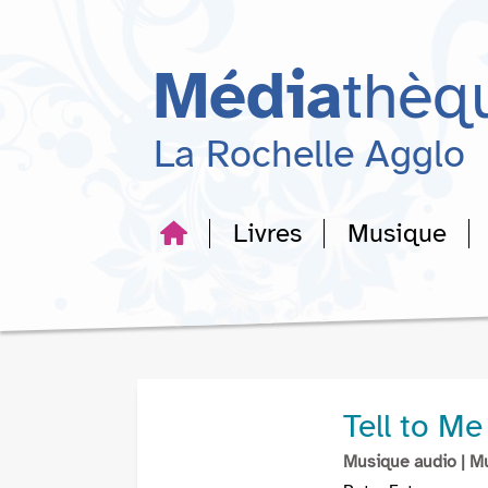
Aller
Aller
Aller
au
au
à
menu
contenu
la
Média
thèq
recherche
La Rochelle Agglo
Livres
Musique
Tell to M
Musique audio
| M