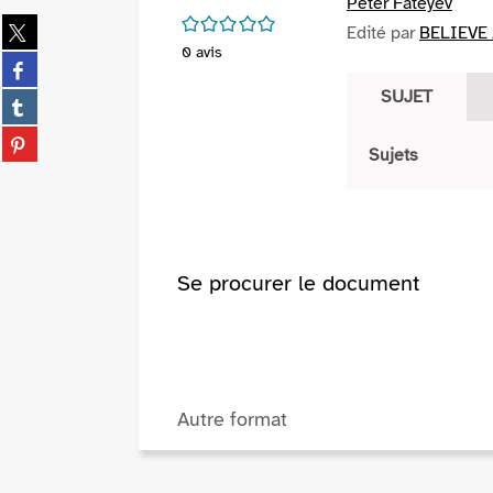
Peter Fateyev
/5
Partager
Edité par
BELIEVE 
sur
0
avis
Partager
twitter
sur
SUJET
(Nouvelle
Partager
facebook
fenêtre)
sur
(Nouvelle
Partager
tumblr
Sujets
fenêtre)
sur
(Nouvelle
pinterest
fenêtre)
(Nouvelle
fenêtre)
Se procurer le document
Autre format