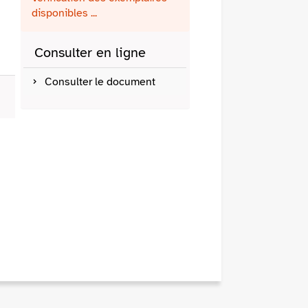
fenêtre)
mail
disponibles ...
Consulter en ligne
Consulter le document