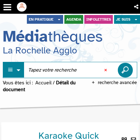
Aller
Aller
Aller
EN PRATIQUE
AGENDA
INFOLETTRES
JE SUIS
au
au
à
Média
thèques
menu
contenu
la
recherche
La Rochelle Agglo
Vous êtes ici :
Accueil
/
Détail du
recherche avancée
document
Karaoke Quick
Lie