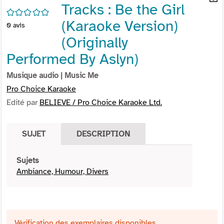
Tracks : Be the Girl
per
En
/5
(Nou
par
(Karaoke Version)
0
avis
fenê
mai
(Originally
Performed By Aslyn)
Musique audio
| Music Me
Pro Choice Karaoke
Edité par
BELIEVE / Pro Choice Karaoke Ltd.
SUJET
DESCRIPTION
Sujets
Ambiance, Humour, Divers
Vérification des exemplaires disponibles ...