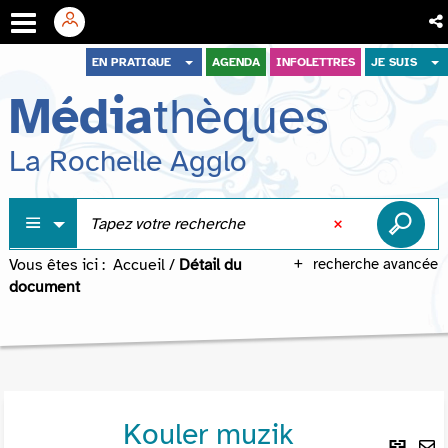
Aller
Aller
Aller
EN PRATIQUE
AGENDA
INFOLETTRES
JE SUIS
au
au
à
Média
thèques
menu
contenu
la
recherche
La Rochelle Agglo
Vous êtes ici :
Accueil
/
Détail du
recherche avancée
document
Kouler muzik
Lie