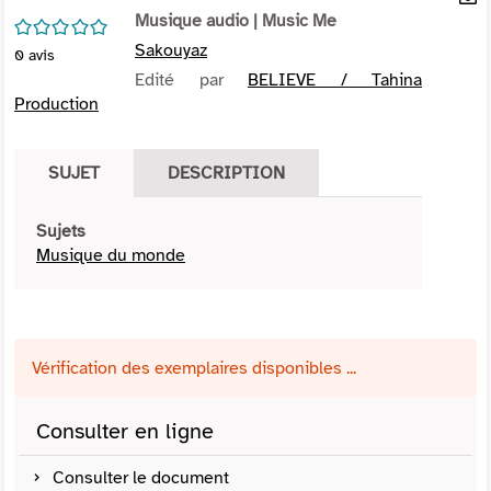
per
Musique audio
| Music Me
En
/5
(Nou
par
Sakouyaz
0
avis
fenê
mai
Edité par
BELIEVE / Tahina
Production
SUJET
DESCRIPTION
Sujets
Musique du monde
Vérification des exemplaires disponibles ...
Consulter en ligne
Consulter le document