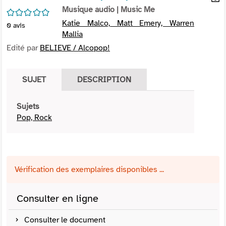
per
Musique audio
| Music Me
En
/5
(Nou
par
Katie Malco, Matt Emery, Warren
0
avis
fenê
mai
Mallia
Edité par
BELIEVE / Alcopop!
SUJET
DESCRIPTION
Sujets
Pop, Rock
Vérification des exemplaires disponibles ...
Consulter en ligne
Consulter le document