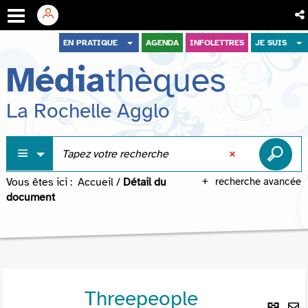
Aller
Aller
Aller
EN PRATIQUE
AGENDA
INFOLETTRES
JE SUIS
au
au
à
Média
thèques
menu
contenu
la
recherche
La Rochelle Agglo
Vous êtes ici :
Accueil
/
Détail du
recherche avancée
document
Threepeople
Lie