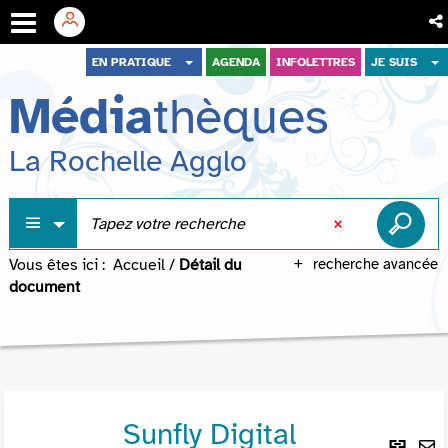
Aller
Aller
Aller
EN PRATIQUE
AGENDA
INFOLETTRES
JE SUIS
au
au
à
Média
thèques
menu
contenu
la
recherche
La Rochelle Agglo
Vous êtes ici :
Accueil
/
Détail du
recherche avancée
document
Sunfly Digital
Lie