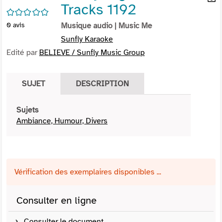
Tracks 1192
per
En
/5
(Nou
par
0
avis
Musique audio
| Music Me
fenê
mai
Sunfly Karaoke
Edité par
BELIEVE / Sunfly Music Group
SUJET
DESCRIPTION
Sujets
Ambiance, Humour, Divers
Vérification des exemplaires disponibles ...
Consulter en ligne
Consulter le document