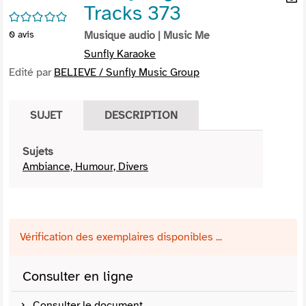
Tracks 373
per
En
/5
(Nou
par
0
avis
Musique audio
| Music Me
fenê
mai
Sunfly Karaoke
Edité par
BELIEVE / Sunfly Music Group
SUJET
DESCRIPTION
Sujets
Ambiance, Humour, Divers
Vérification des exemplaires disponibles ...
Consulter en ligne
Consulter le document