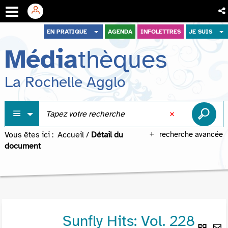
Aller
Aller
Aller
EN PRATIQUE
AGENDA
INFOLETTRES
JE SUIS
au
au
à
Média
thèques
menu
contenu
la
recherche
La Rochelle Agglo
Vous êtes ici :
Accueil
/
Détail du
recherche avancée
document
Sunfly Hits: Vol. 228
Lie