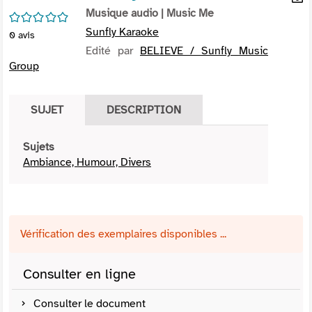
per
Musique audio
| Music Me
En
/5
(Nou
par
Sunfly Karaoke
0
avis
fenê
mai
Edité par
BELIEVE / Sunfly Music
Group
SUJET
DESCRIPTION
Sujets
Ambiance, Humour, Divers
Vérification des exemplaires disponibles ...
Consulter en ligne
Consulter le document