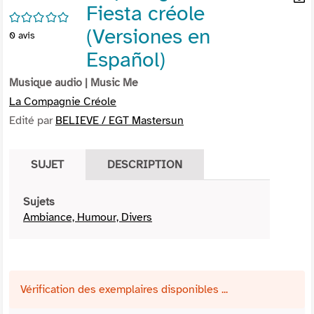
Fiesta créole
per
En
/5
(Nou
par
(Versiones en
0
avis
fenê
mai
Español)
Musique audio
| Music Me
La Compagnie Créole
Edité par
BELIEVE / EGT Mastersun
SUJET
DESCRIPTION
Sujets
Ambiance, Humour, Divers
Vérification des exemplaires disponibles ...