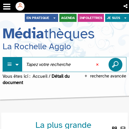
Aller
Aller
Aller
EN PRATIQUE
AGENDA
INFOLETTRES
JE SUIS
au
au
à
Média
thèques
menu
contenu
la
recherche
La Rochelle Agglo
Vous êtes ici :
Accueil
/
Détail du
recherche avancée
document
La plus grande
Lie