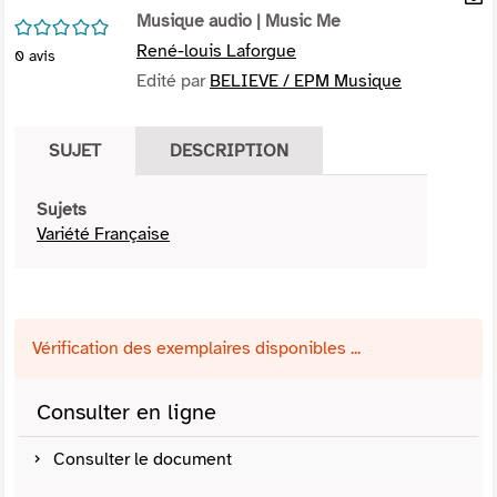
per
Musique audio
| Music Me
En
/5
(Nou
par
René-louis Laforgue
0
avis
fenê
mai
Edité par
BELIEVE / EPM Musique
SUJET
DESCRIPTION
Sujets
Variété Française
Vérification des exemplaires disponibles ...
Consulter en ligne
Consulter le document