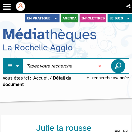
Aller
Aller
Aller
EN PRATIQUE
AGENDA
INFOLETTRES
JE SUIS
au
au
à
Média
thèques
menu
contenu
la
recherche
La Rochelle Agglo
Vous êtes ici :
Accueil
/
Détail du
recherche avancée
document
Julie la rousse
Lie