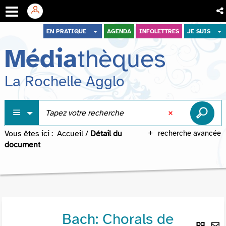
Aller
Aller
Aller
EN PRATIQUE
AGENDA
INFOLETTRES
JE SUIS
au
au
à
Média
thèques
menu
contenu
la
recherche
La Rochelle Agglo
Vous êtes ici :
Accueil
/
Détail du
recherche avancée
document
Bach: Chorals de
Lie