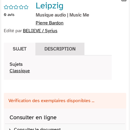
Leipzig
per
En
/5
(Nou
par
0
avis
Musique audio
| Music Me
fenê
mai
Pierre Bardon
Edité par
BELIEVE / Syrius
SUJET
DESCRIPTION
Sujets
Classique
Vérification des exemplaires disponibles ...
Consulter en ligne
Consulter le document