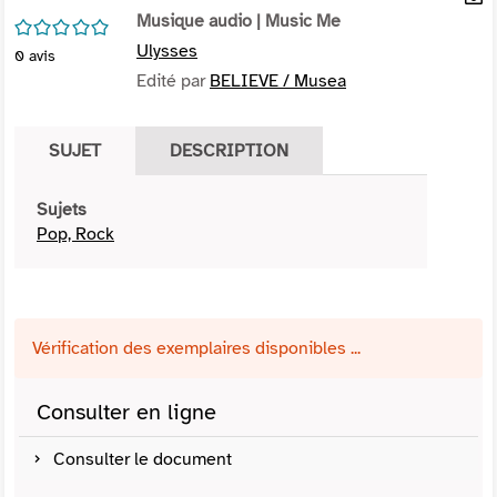
per
Musique audio
| Music Me
En
/5
(Nou
par
Ulysses
0
avis
fenê
mai
Edité par
BELIEVE / Musea
SUJET
DESCRIPTION
Sujets
Pop, Rock
Vérification des exemplaires disponibles ...
Consulter en ligne
Consulter le document