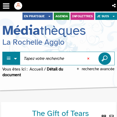
Aller
Aller
Aller
EN PRATIQUE
AGENDA
INFOLETTRES
JE SUIS
au
au
à
Média
thèques
menu
contenu
la
recherche
La Rochelle Agglo
Vous êtes ici :
Accueil
/
Détail du
recherche avancée
document
The Gift of Tears
Lie