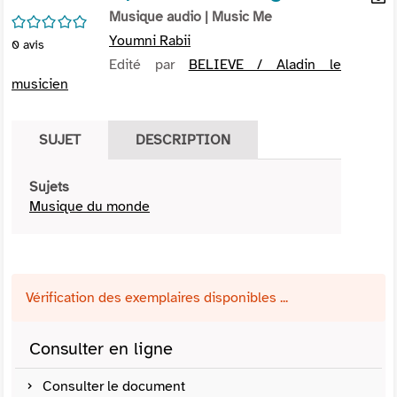
per
Musique audio
| Music Me
En
/5
(Nou
par
Youmni Rabii
0
avis
fenê
mai
Edité par
BELIEVE / Aladin le
musicien
SUJET
DESCRIPTION
Sujets
Musique du monde
Vérification des exemplaires disponibles ...
Consulter en ligne
Consulter le document