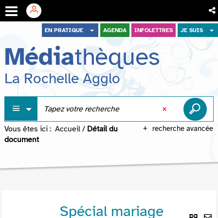
Aller
Aller
Aller
EN PRATIQUE
AGENDA
INFOLETTRES
JE SUIS
au
au
à
Média
thèques
menu
contenu
la
recherche
La Rochelle Agglo
Vous êtes ici :
Accueil
/
Détail du
recherche avancée
document
Spécial mariage
Lie