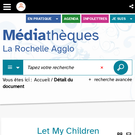
Aller
Aller
Aller
EN PRATIQUE
AGENDA
INFOLETTRES
JE SUIS
au
au
à
Média
thèques
menu
contenu
la
recherche
La Rochelle Agglo
Vous êtes ici :
Accueil
/
Détail du
recherche avancée
document
Let My Children
Lie