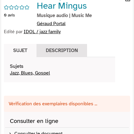
Hear Mingus
per
En
/5
(Nou
par
0
avis
Musique audio
| Music Me
fenê
mai
Géraud Portal
Edité par
IDOL / jazz family
SUJET
DESCRIPTION
Sujets
Jazz, Blues, Gospel
Vérification des exemplaires disponibles ...
Consulter en ligne
Consulter le document