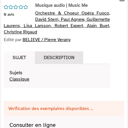
per
Musique audio
| Music Me
En
/5
(Nou
par
Orchestre & Choeur Opéra Fuoco,
0
avis
fenê
mai
David Stern, Paul Agnew, Guillemette
Laurens, Lisa Larsson, Robert Expert, Alain Buet,
Christine Rigaud
Edité par
BELIEVE / Pierre Verany
SUJET
DESCRIPTION
Sujets
Classique
Vérification des exemplaires disponibles ...
Consulter en ligne