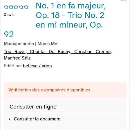
No. 1 en fa majeur,
per
En
/5
(Nou
par
Op. 18 - Trio No. 2
0
avis
fenê
mai
en mi mineur, Op.
92
Musique audio
| Music Me
Trio Ravel, Chantal De Buchy, Christian Crenne,
Manfred Stilz
Edité par
believe / arion
Vérification des exemplaires disponibles ...
Consulter en ligne
Consulter le document