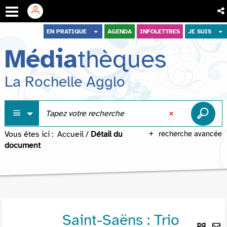
Aller
Aller
Aller
EN PRATIQUE
AGENDA
INFOLETTRES
JE SUIS
au
au
à
Média
thèques
menu
contenu
la
recherche
La Rochelle Agglo
Vous êtes ici :
Accueil
/
Détail du
recherche avancée
document
Saint-Saëns : Trio
Lie