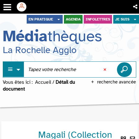
Aller
Aller
Aller
EN PRATIQUE
AGENDA
INFOLETTRES
JE SUIS
au
au
à
Média
thèques
menu
contenu
la
recherche
La Rochelle Agglo
Vous êtes ici :
Accueil
/
Détail du
recherche avancée
document
Magali (Collection
Lie