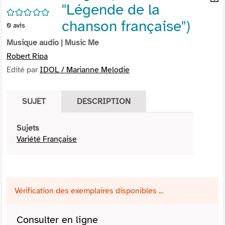
"Légende de la
per
En
/5
(Nou
par
chanson française")
0
avis
fenê
mai
Musique audio
| Music Me
Robert Ripa
Edité par
IDOL / Marianne Melodie
SUJET
DESCRIPTION
Sujets
Variété Française
Vérification des exemplaires disponibles ...
Consulter en ligne