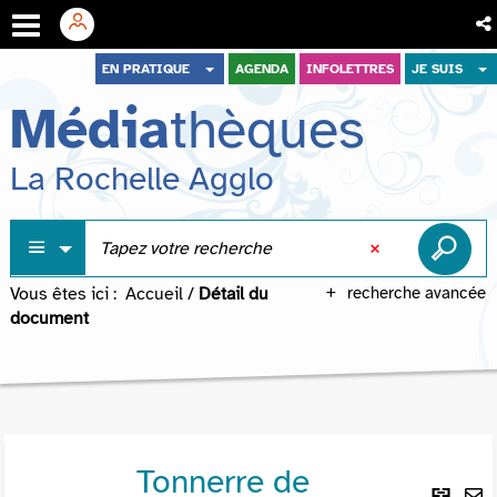
Aller
Aller
Aller
EN PRATIQUE
AGENDA
INFOLETTRES
JE SUIS
au
au
à
Média
thèques
menu
contenu
la
recherche
La Rochelle Agglo
Vous êtes ici :
Accueil
/
Détail du
recherche avancée
document
Tonnerre de
Lie