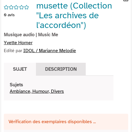
musette (Collection
per
En
/5
(Nou
par
"Les archives de
0
avis
fenê
mai
l'accordéon")
Musique audio
| Music Me
Yvette Horner
Edité par
IDOL / Marianne Melodie
SUJET
DESCRIPTION
Sujets
Ambiance, Humour, Divers
Vérification des exemplaires disponibles ...