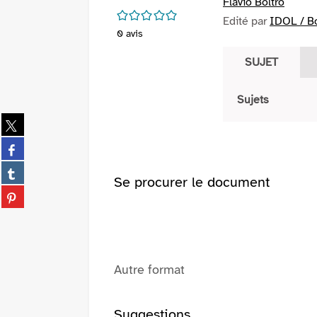
Flavio Boltro
/5
Edité par
IDOL / B
0
avis
SUJET
Sujets
Partager
sur
Partager
twitter
sur
(Nouvelle
Partager
facebook
Se procurer le document
fenêtre)
sur
(Nouvelle
Partager
tumblr
fenêtre)
sur
(Nouvelle
pinterest
fenêtre)
(Nouvelle
fenêtre)
Autre format
Suggestions