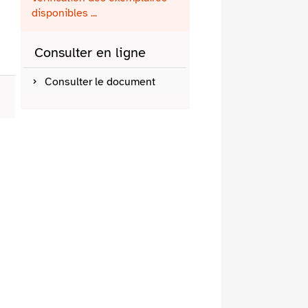
fenêtre)
mail
disponibles ...
Consulter en ligne
Consulter le document