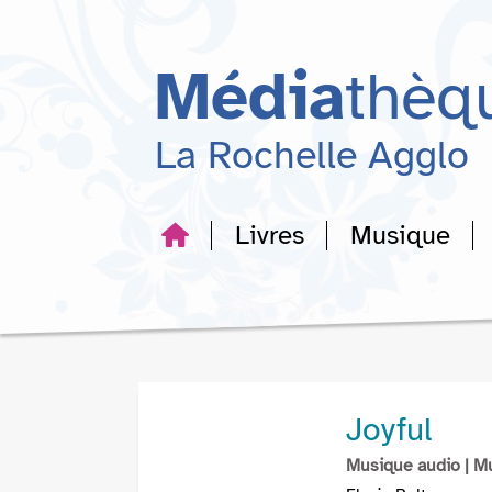
Aller
Aller
Aller
au
au
à
menu
contenu
la
Média
thèq
recherche
La Rochelle Agglo
Livres
Musique
Joyful
Musique audio
| M