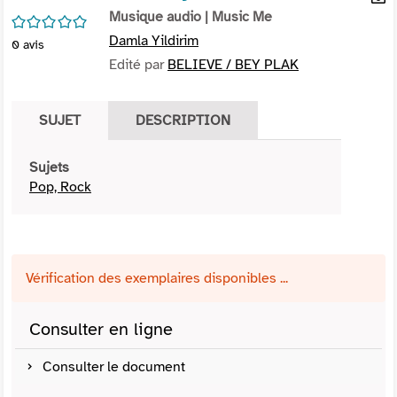
per
Musique audio
| Music Me
En
/5
(Nou
par
Damla Yildirim
0
avis
fenê
mai
Edité par
BELIEVE / BEY PLAK
SUJET
DESCRIPTION
Sujets
Pop, Rock
Vérification des exemplaires disponibles ...
Consulter en ligne
Consulter le document