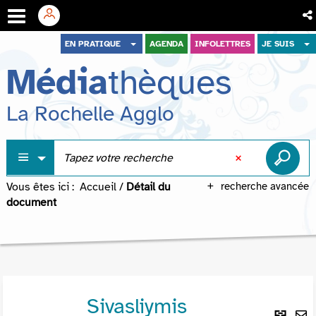
Aller
Aller
Aller
EN PRATIQUE
AGENDA
INFOLETTRES
JE SUIS
au
au
à
Média
thèques
menu
contenu
la
recherche
La Rochelle Agglo
Vous êtes ici :
Accueil
/
Détail du
recherche avancée
document
Sivasliymis
Lie