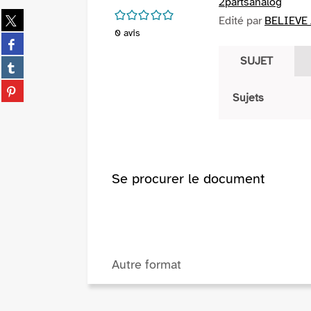
2partsanalog
/5
Partager
Edité par
BELIEVE 
sur
0
avis
Partager
twitter
sur
SUJET
(Nouvelle
Partager
facebook
fenêtre)
sur
(Nouvelle
Partager
tumblr
Sujets
fenêtre)
sur
(Nouvelle
pinterest
fenêtre)
(Nouvelle
fenêtre)
Se procurer le document
Autre format