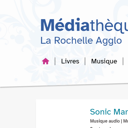
Aller
Aller
Aller
au
au
à
menu
contenu
la
Média
thèq
recherche
La Rochelle Agglo
Livres
Musique
Sonic Ma
Musique audio
| M