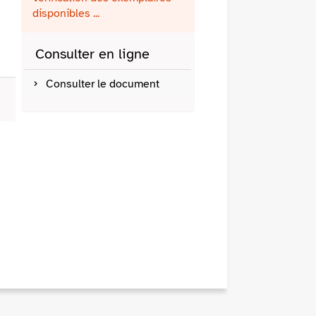
fenêtre)
mail
disponibles ...
Consulter en ligne
Consulter le document