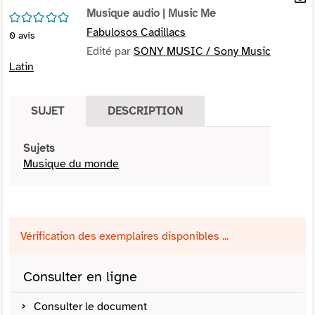
per
Musique audio
| Music Me
En
/5
(Nou
par
Fabulosos Cadillacs
0
avis
fenê
mai
Edité par
SONY MUSIC / Sony Music
Latin
SUJET
DESCRIPTION
Sujets
Musique du monde
Vérification des exemplaires disponibles ...
Consulter en ligne
Consulter le document