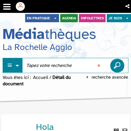
Aller
Aller
Aller
EN PRATIQUE
AGENDA
INFOLETTRES
JE SUIS
au
au
à
Média
thèques
menu
contenu
la
recherche
La Rochelle Agglo
Vous êtes ici :
Accueil
/
Détail du
recherche avancée
document
Hola
Lie